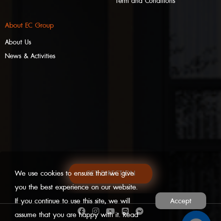
Term and Conditions
About EC Group
About Us
News & Activities
We use cookies to ensure that we give
GET DIRECTION
you the best experience on our website.
If you continue to use this site, we will
Accept
assume that you are happy with it. Read