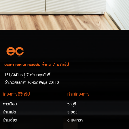
บริษัท เอสเตทครีเอชั่น จำกัด / อีซีกรุ๊ป
151/341 หมู่ 7 ตำบลสุรศักดิ์
อำเภอศรีราชา จังหวัดชลบุรี 20110
โครงการอีซีกรุ๊ป
ทำเลโครงการ
ทาวน์โฮม
ชลบุรี
บ้านแฝด
ระยอง
บ้านเดี่ยว
ฉะเชิงเทรา