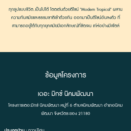
ทุกรูปแบบชีวิต..เป็นไปได้ โดดเด่นด้วยดีไซน์ "Modern Tropical" ผสาน
ความทันสมัยและธรรมชาติเข้าด้วยกัน ออกมาเป็นดีไซน์อันลงตัว ที่
สามารถอยู่ได้กับทุกยุคสมัยมีเอกลักษณ์ที่ชัดเจน เท่ห์อย่างมีสไตล์
ข้อมูลโครงการ
เดอะ มิกซ์ นิคมพัฒนา
โครงการเดอะมิกซ์ นิคมพัฒนา หมู่ที่ 6 ตำบลนิคมพัฒนา อำเภอนิคม
พัฒนา จังหวัดระยอง 21180
ประเภทบ้าน :
ทาวน์โฮม